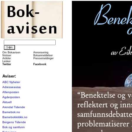
Om Bokavisen
Annonsering
Notiser
Bokanmeldelser
Artikler
Pressemeldinger
Lenker
Twitter
Facebook
Aviser:
ABC Nyheter
Adresseavisa
Aftenposten
Agderposten
Aktuell
Arendal Tidende
Barnebok.no
Barnebokkritikk.no
Bergens Tidende
Bok og samfunn