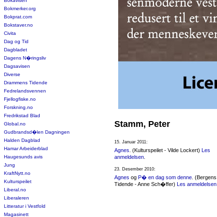
Bokavisen
Bokmerker.org
Bokprat.com
Bokstaver.no
Civita
Dag og Tid
Dagbladet
Dagens N�ringsliv
Dagsavisen
Diverse
Drammens Tidende
Fedrelandsvennen
Fjellogfiske.no
Forskning.no
Fredrikstad Blad
Stamm, Peter
Global.no
Gudbrandsd�len Dagningen
Halden Dagblad
15. Januar 2011:
Hamar Arbeiderblad
Agnes
. (Kulturspeilet - Vilde Lockert)
Les
Haugesunds avis
anmeldelsen
.
Jung
23. Desember 2010:
KraftNytt.no
Agnes
og
P� en dag som denne
. (Bergens
Kulturspeilet
Tidende - Anne Sch�ffer)
Les anmeldelsen
Liberal.no
Liberaleren
Litteratur i Vestfold
Magasinett