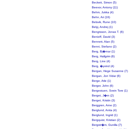
Beckett, Simon (5)
Beevor, Antony (11)
Behm, Jukka (4)
Behn, Ari (16)
Belsvik, Rune (10)
Belyj, Andrej (1)
Bengtsson, Jonas T. (6)
Benioff, David (3)
Bennett, Alan (5)
Benni, Stefano (2)
Berg, Bj�rnar (1)
Berg, Hallgrim (6)
Berg, Line (4)
Berg, �yvind (4)
Bergan, Hege Susanne (7)
Bergan, Jon Vidar (6)
Berge, Atle (1)
Berger, John (6)
Bergestuen, Svein Tore (1)
Berget, J�rn (2)
Berget, Kristin (3)
Berggren, Arne (2)
Berglund, Anita (4)
Berglund, Ingrid (1)
Bergquist, Kristian (2)
Bergstr�m, Gunilla (7)