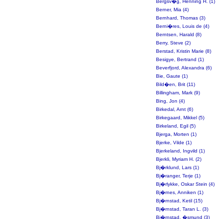
Bergsv�g, Henning H. (1)
Berner, Mia (4)
Bernhard, Thomas (3)
Berni�res, Louis de (4)
Berntsen, Harald (8)
Berry, Steve (2)
Berstad, Kristin Marie (8)
Besigye, Bertrand (1)
Beverfjord, Alexandra (6)
Bie, Gaute (1)
Bild�en, Brit (11)
Billingham, Mark (9)
Bing, Jon (4)
Birkedal, Arnt (6)
Birkegaard, Mikkel (5)
Birkeland, Egil (5)
Bjerga, Morten (1)
Bjerke, Vilde (1)
Bjerkeland, Ingvild (1)
Bjerkli, Myriam H. (2)
Bj�rklund, Lars (1)
Bj�ranger, Terje (1)
Bj�rlykke, Oskar Stein (4)
Bj�rnes, Anniken (1)
Bj�rnstad, Ketil (15)
Bj�rnstad, Taran L. (3)
Bj�rnstad, �smund (3)