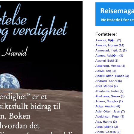
Forfattere:
Aamodt, Bj�rn (2)
Aamodt, Ingunn (14)
Aanestad, Ingrid Z. (9)
Aarnes, Asbj�rn (3)
Aasmul, Eskil (2)
Aasprong, Monica (3)
Aasvik, Stig (2)
Abdel-Fattah, Randa (4)
Abdolah, Kader (6)
Abel, Morten (2)
Abrahams, Peter (1)
Abulhawa, Susan (5)
Adams, Douglas (1)
Adiga, Aravind (6)
Adler-Olsen, Jussi (7)
Adolphsen, Peter (4)
Aga, Hanne (3)
Agus, Milena (3)
Ahern, Cecelia (2)