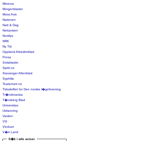
Minerva
Morgenbladet
Moss Avis
Nationen
Natt & Dag
Nettavisen
Nordlys
NRK
Ny Tid
Oppland Arbeiderblad
Prosa
Solabladet
Spirit.no
Stavanger Aftenblad
Syphilia
Teaternett.no
Tidsskriftet for Den norske l�geforening
Tr�nderavisa
T�nsberg Blad
Universitas
Utdanning
Varden
VG
Vinduet
V�rt Land
S�k i alle aviser