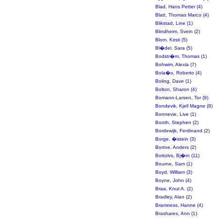
Blad, Hans Petter (4)
Blatt, Thomas Marco (4)
Blikstad, Line (1)
Blindheim, Svein (2)
Blom, Kirsti (5)
Bl�del, Sara (5)
Bodstr�m, Thomas (1)
Bohwim, Alexia (7)
Bola�o, Roberto (4)
Boling, Dave (1)
Bolton, Sharon (4)
Bomann-Larsen, Tor (9)
Bondevik, Kjell Magne (8)
Bonnevie, Live (1)
Booth, Stephen (2)
Bordewijk, Ferdinand (2)
Borge, �istein (3)
Bortne, Anders (2)
Bottolvs, Bj�rn (11)
Bourne, Sam (1)
Boyd, William (3)
Boyne, John (4)
Braa, Knut A. (2)
Bradley, Alan (2)
Bramness, Hanne (4)
Brashares, Ann (1)