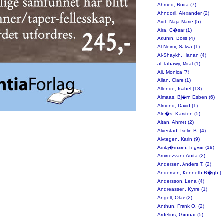
Ahmed, Roda (7)
Ahndoril, Alexander (2)
Aidt, Naja Marie (5)
Aira, C�sar (1)
Akunin, Boris (4)
Al Neimi, Salwa (1)
Al-Shaykh, Hanan (4)
al-Tahawy, Miral (1)
Ali, Monica (7)
Allan, Clare (1)
Allende, Isabel (13)
Almaas, Bj�rn Esben (6)
Almond, David (1)
Aln�s, Karsten (5)
Altan, Ahmet (2)
Alvestad, Iselin B. (4)
Alvtegen, Karin (9)
Ambj�rnsen, Ingvar (19)
Amirrezvani, Anita (2)
Andersen, Anders T. (2)
Andersen, Kenneth B�gh (
Andersson, Lena (4)
.
Andreassen, Kyrre (1)
Angell, Olav (2)
Anthun, Frank O. (2)
Ardelius, Gunnar (5)