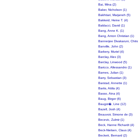
Bai, Mina (2)
Baker, Nicholson (1)
Bakhtiari, Marjaneh (5)
Bakkeid, Heine T. (4)
Baldacci, David (1)
Bang, Anne K. (1)
Bang, Anton Christian (1)
Bannerjee Divakaruni, Chitra
Banville, John (2)
Barbery, Muriel (4)
Barclay, Alex (3)
Barclay, Linwood (5)
Baricco, Allessandro (1)
Barnes, Julian (1)
Barry, Sebastian (3)
Barstad, Annette (1)
Bartis, Attila (4)
Basso, Aina (4)
Baug, Birger (6)
Baugst�, Line (12)
Bazell, Josh (4)
Beauvoir, Simone de (3)
Becevic, Zulmir (1)
Beck, Hanne Richardt (4)
Beck-Nielsen, Claus (4)
Beckett, Bernard (2)