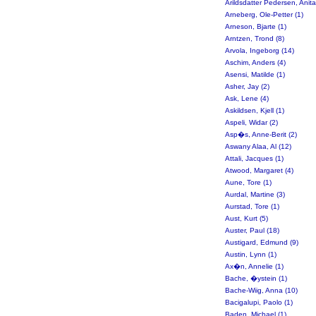
Arildsdatter Pedersen, Anita
Arneberg, Ole-Petter (1)
Arneson, Bjarte (1)
Arntzen, Trond (8)
Arvola, Ingeborg (14)
Aschim, Anders (4)
Asensi, Matilde (1)
Asher, Jay (2)
Ask, Lene (4)
Askildsen, Kjell (1)
Aspeli, Widar (2)
Asp�s, Anne-Berit (2)
Aswany Alaa, Al (12)
Attali, Jacques (1)
Atwood, Margaret (4)
Aune, Tore (1)
Aurdal, Martine (3)
Aurstad, Tore (1)
Aust, Kurt (5)
Auster, Paul (18)
Austigard, Edmund (9)
Austin, Lynn (1)
Ax�n, Annelie (1)
Bache, �ystein (1)
Bache-Wiig, Anna (10)
Bacigalupi, Paolo (1)
Baden, Michael (1)