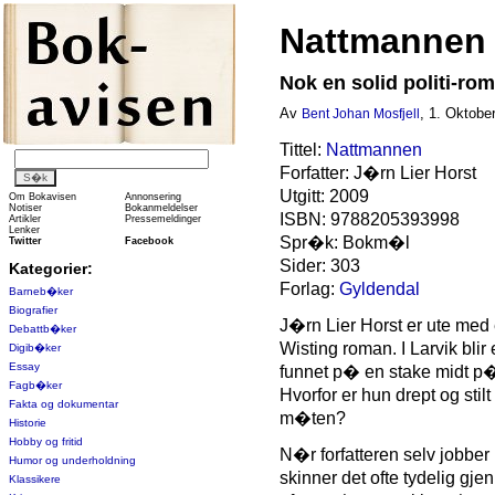
Nattmannen 
Nok en solid politi-ro
Av
, 1. Oktobe
Bent Johan Mosfjell
Tittel:
Nattmannen
Forfatter: J�rn Lier Horst
Utgitt: 2009
Om Bokavisen
Annonsering
Notiser
Bokanmeldelser
ISBN: 9788205393998
Artikler
Pressemeldinger
Lenker
Spr�k: Bokm�l
Twitter
Facebook
Sider: 303
Kategorier:
Forlag:
Gyldendal
Barneb�ker
Biografier
J�rn Lier Horst er ute med
Debattb�ker
Wisting roman. I Larvik blir
Digib�ker
Essay
funnet p� en stake midt p�
Fagb�ker
Hvorfor er hun drept og sti
Fakta og dokumentar
m�ten?
Historie
Hobby og fritid
N�r forfatteren selv jobber i 
Humor og underholdning
skinner det ofte tydelig gj
Klassikere