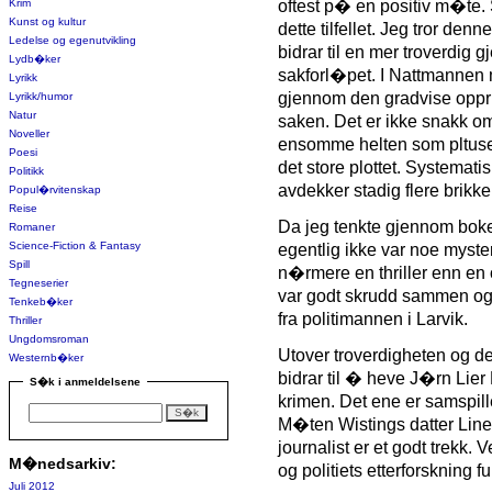
Krim
oftest p� en positiv m�te
Kunst og kultur
dette tilfellet. Jeg tror denn
Ledelse og egenutvikling
bidrar til en mer troverdig 
Lydb�ker
sakforl�pet. I Nattmannen 
Lyrikk
gjennom den gradvise oppr
Lyrikk/humor
Natur
saken. Det er ikke snakk o
Noveller
ensomme helten som pltuse
Poesi
det store plottet. Systematis
Politikk
avdekker stadig flere brikk
Popul�rvitenskap
Reise
Da jeg tenkte gjennom boken
Romaner
Science-Fiction & Fantasy
egentlig ikke var noe myst
Spill
n�rmere en thriller enn en 
Tegneserier
var godt skrudd sammen og
Tenkeb�ker
fra politimannen i Larvik.
Thriller
Ungdomsroman
Utover troverdigheten og de
Westernb�ker
bidrar til � heve J�rn Lie
S�k i anmeldelsene
krimen. Det ene er samspi
M�ten Wistings datter Line 
journalist er et godt trekk.
M�nedsarkiv:
og politiets etterforskning f
Juli 2012