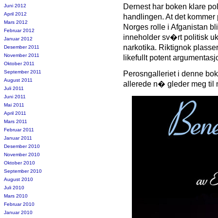
Dernest har boken klare pol
Juni 2012
April 2012
handlingen. At det kommer po
Mars 2012
Norges rolle i Afganistan 
Februar 2012
inneholder sv�rt politisk 
Januar 2012
narkotika. Riktignok plasse
Desember 2011
November 2011
likefullt potent argumentasj
Oktober 2011
September 2011
Perosngalleriet i denne bo
August 2011
allerede n� gleder meg til n
Juli 2011
Juni 2011
Mai 2011
April 2011
Mars 2011
Februar 2011
Januar 2011
Desember 2010
November 2010
Oktober 2010
September 2010
August 2010
Juli 2010
Mars 2010
Februar 2010
Januar 2010